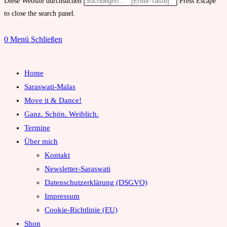
Diese Website durchsuchen
Press Escape
to close the search panel.
0
Menü
Schließen
Home
Saraswati-Malas
Move it & Dance!
Ganz. Schön. Weiblich.
Termine
Über mich
Kontakt
Newsletter-Saraswati
Datenschutzerklärung (DSGVO)
Impressum
Cookie-Richtlinie (EU)
Shop