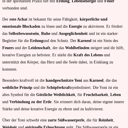
in der spirituellen Praxis tief mit
Erdung
,
Lebensenergie
und
Feuer
verbunden sind.
Der
rote Achat
ist bekannt für seine Fähigkeit,
körperliche und
emotionale Blockaden
zu lösen und die
Energie
zu aktivieren. Er fördert
das
Selbstbewusstsein
,
Ruhe
und
Ausgeglichenheit
und ist ein starker
Begleiter für die
Erdung
und den Schutz. Der
Karneol
ist ein Stein des
Feuers
und der
Leidenschaft
, der das
Wohlbefinden
steigert und dir hilft,
kreative Energien zu befreien. Er stärkt die
Kraft des Lebens
und
unterstützt den Körper, das Herz und die Seele dabei, in Einklang zu
kommen.
Besonders kraftvoll ist die
handgeschnitzte Yoni
aus
Karneol
, die das
weibliche Prinzip
und die
Schöpferkraft
symbolisiert. Die Yoni ist ein
altes Symbol für die
Göttliche Weiblichkeit
, für
Fruchtbarkeit
,
Leben
und
Verbindung zu der Erde
. Sie erinnert dich daran, deine eigene innere
Stärke und deine kreative Energie zu ehren und zu kultivieren.
Über der Yoni schwebt eine
zarte Süßwasserperle
, die für
Reinheit
,
Weisheit
und
spirituelle Erleuchtung
steht. Die Süßwasserperle ist ein