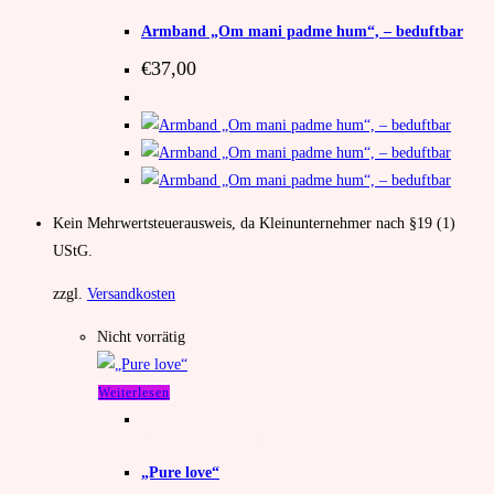
Armband „Om mani padme hum“, – beduftbar
€
37,00
Kein Mehrwertsteuerausweis, da Kleinunternehmer nach §19 (1)
UStG.
zzgl.
Versandkosten
Nicht vorrätig
Weiterlesen
Unkategorisiert
,
Mala
,
Rasenquarz-Mala
„Pure love“