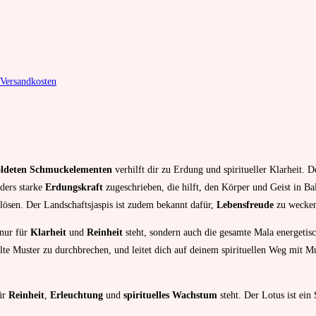
Versandkosten
oldeten Schmuckelementen
verhilft dir zu Erdung und spiritueller Klarheit. 
nders starke
Erdungskraft
zugeschrieben, die hilft, den Körper und Geist in Ba
lösen. Der Landschaftsjaspis ist zudem bekannt dafür,
Lebensfreude
zu wecken
 nur für
Klarheit
und
Reinheit
steht, sondern auch die gesamte Mala energetisc
alte Muster zu durchbrechen, und leitet dich auf deinem spirituellen Weg mit Mu
für
Reinheit
,
Erleuchtung
und
spirituelles Wachstum
steht. Der Lotus ist ei