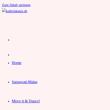
Zum Inhalt springen
Home
Saraswati-Malas
Move it & Dance!