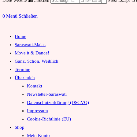
Diese Website durchsuchen
Press Escape to 
0
Menü
Schließen
Home
Saraswati-Malas
Move it & Dance!
Ganz. Schön. Weiblich.
Termine
Über mich
Kontakt
Newsletter-Saraswati
Datenschutzerklärung (DSGVO)
Impressum
Cookie-Richtlinie (EU)
Shop
Mein Konto