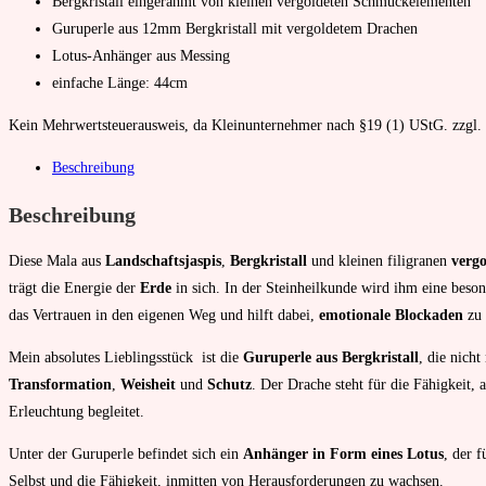
Bergkristall eingerahmt von kleinen vergoldeten Schmuckelementen
Guruperle aus 12mm Bergkristall mit vergoldetem Drachen
Lotus-Anhänger aus Messing
einfache Länge: 44cm
Kein Mehrwertsteuerausweis, da Kleinunternehmer nach §19 (1) UStG.
zzgl.
Beschreibung
Beschreibung
Diese Mala aus
Landschaftsjaspis
,
Bergkristall
und kleinen filigranen
verg
trägt die Energie der
Erde
in sich. In der Steinheilkunde wird ihm eine beso
das Vertrauen in den eigenen Weg und hilft dabei,
emotionale Blockaden
zu 
Mein absolutes Lieblingsstück ist die
Guruperle aus Bergkristall
, die nicht
Transformation
,
Weisheit
und
Schutz
. Der Drache steht für die Fähigkeit, 
Erleuchtung begleitet.
Unter der Guruperle befindet sich ein
Anhänger in Form eines Lotus
, der 
Selbst und die Fähigkeit, inmitten von Herausforderungen zu wachsen.