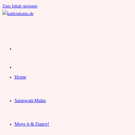
Zum Inhalt springen
Home
Saraswati-Malas
Move it & Dance!