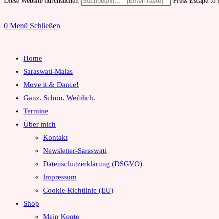
Diese Website durchsuchen
Press Escape to 
0
Menü
Schließen
Home
Saraswati-Malas
Move it & Dance!
Ganz. Schön. Weiblich.
Termine
Über mich
Kontakt
Newsletter-Saraswati
Datenschutzerklärung (DSGVO)
Impressum
Cookie-Richtlinie (EU)
Shop
Mein Konto