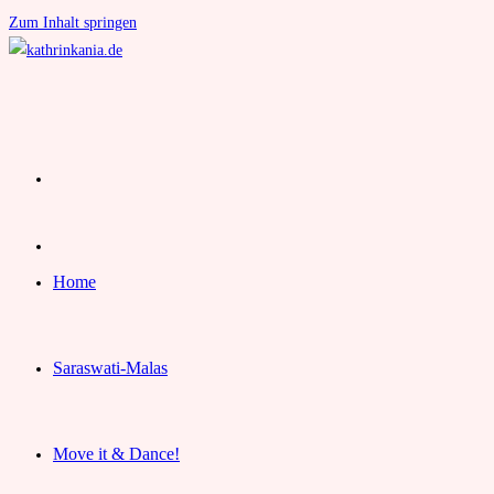
Zum Inhalt springen
Home
Saraswati-Malas
Move it & Dance!