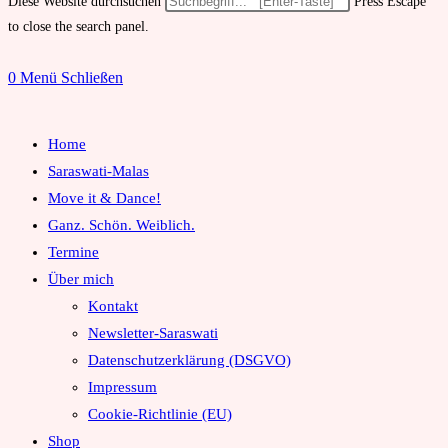
Diese Website durchsuchen
Press Escape
to close the search panel.
0
Menü
Schließen
Home
Saraswati-Malas
Move it & Dance!
Ganz. Schön. Weiblich.
Termine
Über mich
Kontakt
Newsletter-Saraswati
Datenschutzerklärung (DSGVO)
Impressum
Cookie-Richtlinie (EU)
Shop