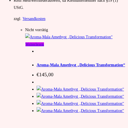
Kein Mehrwertsteuerausweis, da Kleinunternehmer nach §19 (1)
UStG.
zzgl.
Versandkosten
Nicht vorrätig
Weiterlesen
Unkategorisiert
,
Mala
,
Aromamala
,
Amethyst - Mala
Aroma-Mala Amethyst „Delicious Transformation“
€
145,00