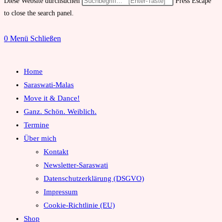
Diese Website durchsuchen
Press Escape
to close the search panel.
0
Menü
Schließen
Home
Saraswati-Malas
Move it & Dance!
Ganz. Schön. Weiblich.
Termine
Über mich
Kontakt
Newsletter-Saraswati
Datenschutzerklärung (DSGVO)
Impressum
Cookie-Richtlinie (EU)
Shop