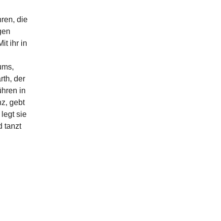
ren, die
gen
t ihr in
ums,
th, der
ühren in
z, gebt
legt sie
 tanzt