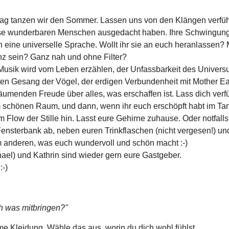
ag tanzen wir den Sommer. Lassen uns von den Klängen verfüh
ese wunderbaren Menschen ausgedacht haben. Ihre Schwingun
 eine universelle Sprache. Wollt ihr sie an euch heranlassen? Mi
z sein? Ganz nah und ohne Filter?
usik wird vom Leben erzählen, der Unfassbarkeit des Univers
en Gesang der Vögel, der erdigen Verbundenheit mit Mother Ear
umenden Freude über alles, was erschaffen ist. Lass dich verf
schönen Raum, und dann, wenn ihr euch erschöpft habt im Tan
 Flow der Stille hin. Lasst eure Gehirne zuhause. Oder notfalls 
Fensterbank ab, neben euren Trinkflaschen (nicht vergesen!) und
m anderen, was euch wundervoll und schön macht :-)
hael) und Kathrin sind wieder gern eure Gastgeber.
:-)
ch was mitbringen?"
e Kleidung. Wähle das aus, worin du dich wohl fühlst.