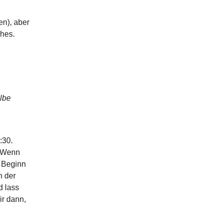
en), aber
ches.
elbe
:30.
. Wenn
 Beginn
n der
d lass
ir dann,