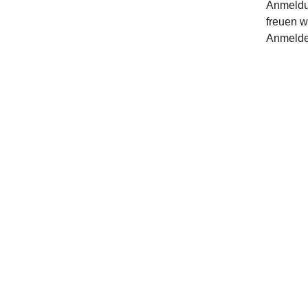
Anmeldun
freuen w
Anmeldef