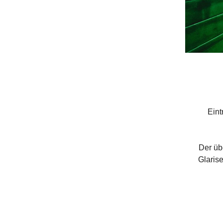
Eint
Der üb
Glaris