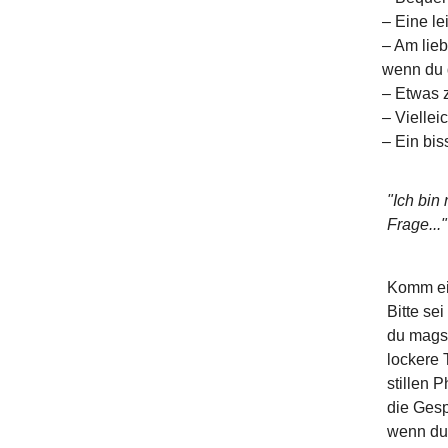
– Eine le
– Am lie
wenn du 
– Etwas z
– Viellei
– Ein bis
"Ich bin
Frage..."
Komm ein
Bitte se
du mags
lockere 
stillen 
die Gesp
wenn du 