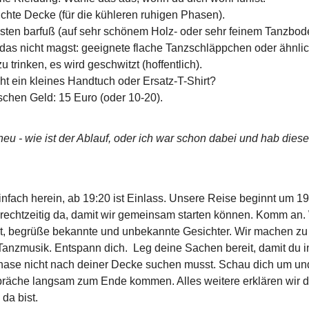
ichte Decke (für die kühleren ruhigen Phasen).
bsten barfuß (auf sehr schönem Holz- oder sehr feinem Tanzbod
das nicht magst: geeignete flache Tanzschläppchen oder ähnli
u trinken, es wird geschwitzt (hoffentlich).
cht ein kleines Handtuch oder Ersatz-T-Shirt?
schen Geld: 15 Euro (oder 10-20).
 neu - wie ist der Ablauf, oder ich war schon dabei und hab dies
fach herein, ab 19:20 ist Einlass. Unsere Reise beginnt um 19
i rechtzeitig da, damit wir gemeinsam starten können. Komm an
t, begrüße bekannte und unbekannte Gesichter. Wir machen zu
Tanzmusik. Entspann dich. Leg deine Sachen bereit, damit du i
Phase nicht nach deiner Decke suchen musst. Schau dich um un
räche langsam zum Ende kommen. Alles weitere erklären wir d
da bist.