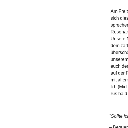
Am Freit
sich di
sprechen
Resonan
Unsere M
dem zart
überschä
unserem 
euch dem
auf der 
mit alle
Ich (Mic
Bis bald 
"Sollte i
– Bequem