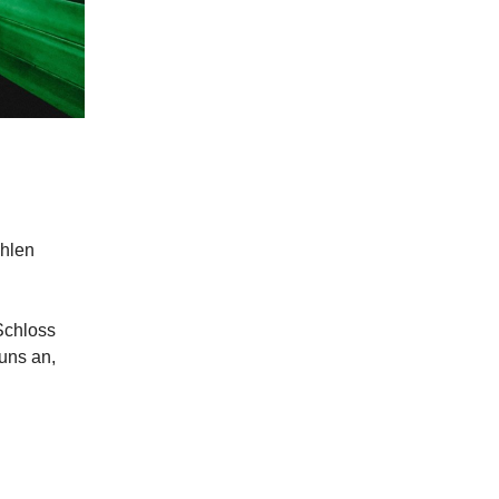
ahlen
Schloss
uns an,